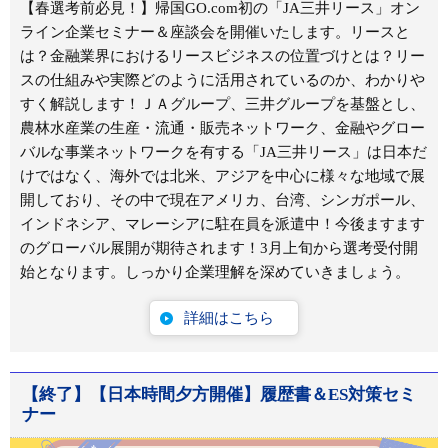
【春選考前必見！】帰国GO.com初の「JA三井リース」オン
ライン企業セミナー＆座談会を開催いたします。リースと
は？金融業界におけるリースビジネスの位置づけとは？リー
スの仕組みや実際どのように活用されているのか、わかりや
すく解説します！ＪＡグループ、三井グループを基盤とし、
農林水産業の生産・流通・販売ネットワーク、金融やグロー
バルな事業ネットワークを有する「JA三井リース」は日本だ
けではなく、海外では北米、アジアを中心に様々な地域で展
開しており、その中で現在アメリカ、台湾、シンガポール、
インドネシア、マレーシアに駐在員を派遣中！今後ますます
のグローバル展開が期待されます！3月上旬から選考受付開
始となります。しっかり企業理解を深めていきましょう。
詳細はこちら
【終了】【日本時間夕方開催】履歴書＆ES対策セミ
ナー