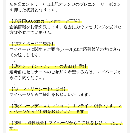
※企業エントリーとは上記オレンジのプレエントリーボタン
を押した状態となります。
【①帰国GO.comカウンセラーと面談】
企業情報をお伝え致します。過去にカウンセリングを受けた
方は必要ございません。
↓
【②マイページに登録】
マイページに関するご案内(メール)はご応募希望の方に追っ
てお送りします。
↓
【③オンラインセミナーへの参加 (任意)】
選考前にセミナーへのご参加を希望する方は、マイページか
らご予約ください。
↓
【④エントリーシートの提出】
マイページからご提出をお願いいたします。
↓
【⑤グループディスカッション】オンラインで行います。マ
イページからご予約をお願いいたします。
↓
【⑥SPI / 適性検査】マイページからご受験をお願いいたしま
す。