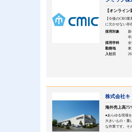
【オンライン
【今後のCRO
に欠かせない存在
採用対象
新
卒
採用学科
全
勤務地
東
入社日
2
株式会社キ
海外売上高7
●あらゆる現場
大きいもの・重
な作業です。そんな