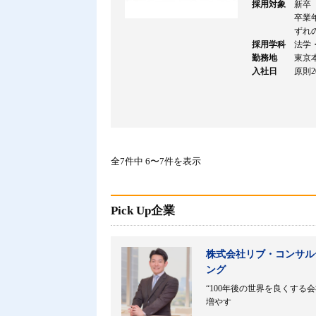
採用対象
新卒
卒業
ずれ
採用学科
法学
勤務地
東京
入社日
原則2
全7件中 6〜7件を表示
Pick Up企業
株式会社リブ・コンサル
ング
“100年後の世界を良くする会
増やす