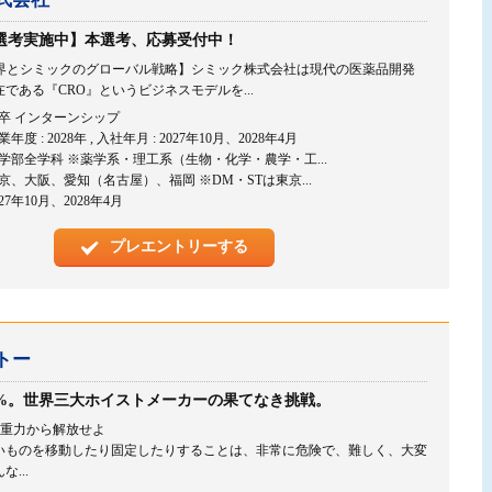
選考実施中】本選考、応募受付中！
業界とシミックのグローバル戦略】シミック株式会社は現代の医薬品開発
である『CRO』というビジネスモデルを...
卒 インターンシップ
業年度 : 2028年 , 入社年月 : 2027年10月、2028年4月
学部全学科 ※薬学系・理工系（生物・化学・農学・工...
京、大阪、愛知（名古屋）、福岡 ※DM・STは東京...
027年10月、2028年4月
プレエントリーする
トー
5%。世界三大ホイストメーカーの果てなき挑戦。
を重力から解放せよ
いものを移動したり固定したりすることは、非常に危険で、難しく、大変
...