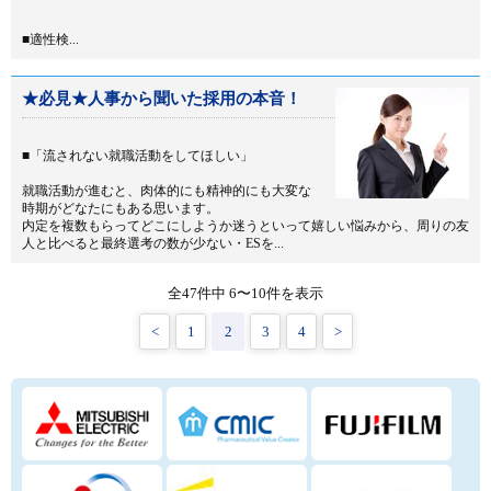
■適性検...
★必見★人事から聞いた採用の本音！
■「流されない就職活動をしてほしい」
就職活動が進むと、肉体的にも精神的にも大変な
時期がどなたにもある思います。
内定を複数もらってどこにしようか迷うといって嬉しい悩みから、周りの友
人と比べると最終選考の数が少ない・ESを...
全47件中 6〜10件を表示
<
1
2
3
4
>